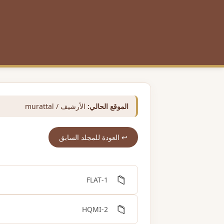
الموقع الحالي:
الأرشيف / murattal
↩️ العودة للمجلد السابق
📁
1-FLAT
📁
2-HQMI