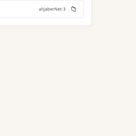
📁
3-alijaberNet