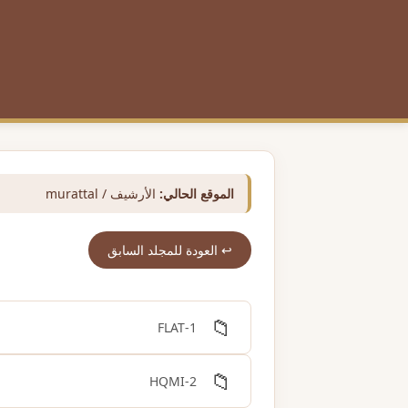
الموقع الحالي:
الأرشيف / murattal
↩️ العودة للمجلد السابق
📁
1-FLAT
📁
2-HQMI