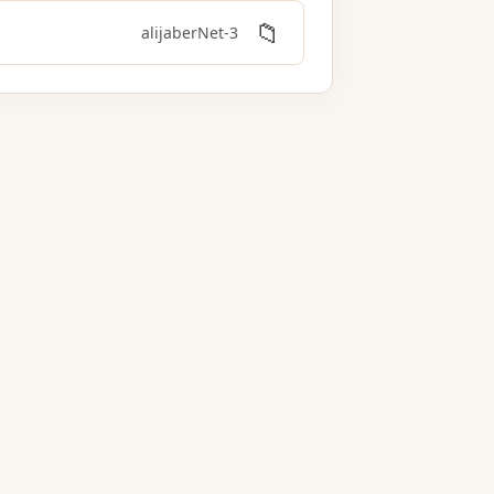
📁
3-alijaberNet