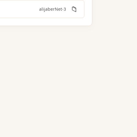
📁
3-alijaberNet