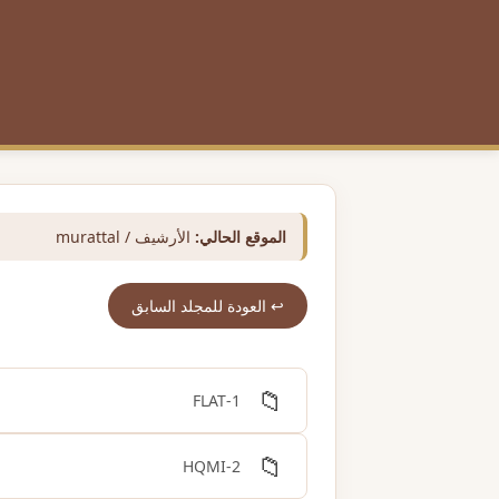
الموقع الحالي:
الأرشيف / murattal
↩️ العودة للمجلد السابق
📁
1-FLAT
📁
2-HQMI