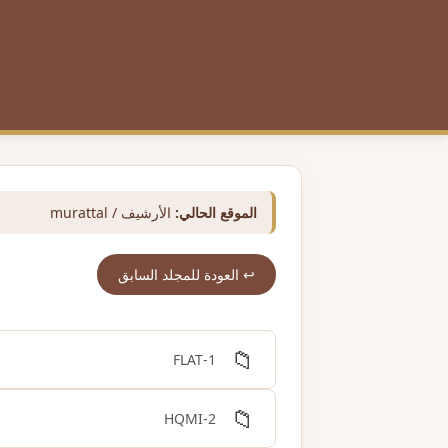
الموقع الحالي:
الأرشيف / murattal
↩️ العودة للمجلد السابق
📁
1-FLAT
📁
2-HQMI