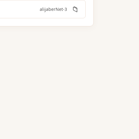
📁
3-alijaberNet