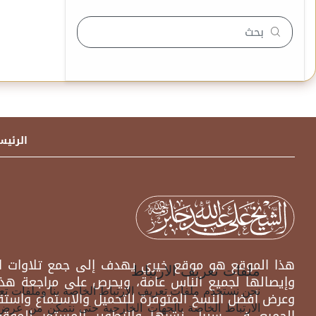
الرئيس
هذا الموقع هو موقع خيري يهدف إلى جمع تلاوات الش
ملفات تعريف الارتباط
وإيصالها لجميع الناس عامة، ويحرص على مراجعة هذه
نحن نستخدم ملفات تعريف الارتباط الخاصة بنا وملفات ت
وعرض أفضل النسخ المتوفرة للتحميل والاستماع واستق
الارتباط الخاصة بالجهات الخارجية حتى نتمكن من عرض
الجميع في سبيل نشرها والتطوير المستمر للموقع